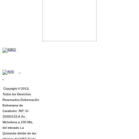
Copyright © 2013.
Todos los Derechos
Reservados.
Gobernación
Bolivariana de
Carabobo. RIF: G-
20000152-6
Av.
Michelena a 100 Mts.
del elevado La
Quizanda detrás de las
oficinas del IVEC Sede